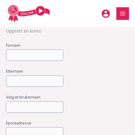
Hopp
rett
til
innholdet
Opprett en konto
Fornavn
Etternavn
Velg et brukernavn
Epostadresse