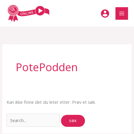
Hopp
rett
til
innholdet
PotePodden
Kan ikke finne det du leter etter. Prøv et søk.
Søk
etter: