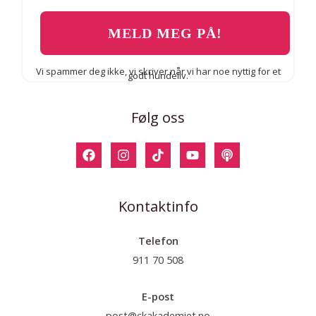
Vi spammer deg ikke, vi skriver når vi har noe nyttig for et
godt hundeliv.
Følg oss
Kontaktinfo
Telefon
911 70 508
E-post
post@ckakademiet.no