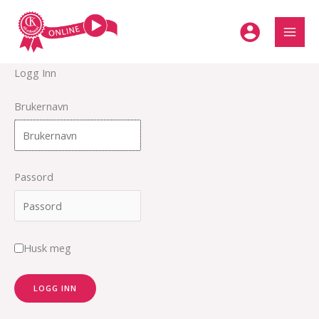
Hopp
rett
til
innholdet
Logg Inn
Brukernavn
Passord
Husk meg